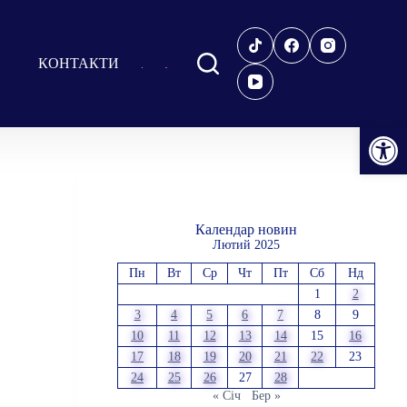
КОНТАКТИ
Відкрити Панель інструментів
Календар новин
Лютий 2025
Пн
Вт
Ср
Чт
Пт
Сб
Нд
1
2
3
4
5
6
7
8
9
10
11
12
13
14
15
16
17
18
19
20
21
22
23
24
25
26
27
28
« Січ
Бер »