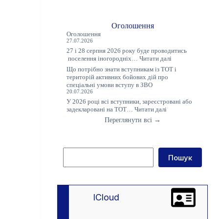
Оголошення
Оголошення
27.07.2026
27 і 28 серпня 2026 року буде проводитись
:
поселення іногородніх…
Читати далі
Оголошення
Що потрібно знати вступникам із ТОТ і
територій активних бойових дій про
спеціальні умови вступу в ЗВО
20.07.2026
У 2026 році всі вступники, зареєстровані або
:
задекларовані на ТОТ…
Читати далі
Що
Переглянути всі →
потрібно
знати
вступникам
із
Пошук
ТОТ
Пошук
і
територій
активних
бойових
дій
lCloud
про
спеціальні
умови