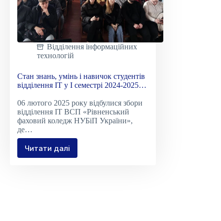
Відділення інформаційних
технологій
Стан знань, умінь і навичок студентів
відділення ІТ у І семестрі 2024-2025
навчального року
06 лютого 2025 року відбулися збори
відділення ІТ ВСП «Рівненський
фаховий коледж НУБіП України»,
де…
Читати далі
Стан
знань,
умінь
і
навичок
студентів
відділення
ІТ