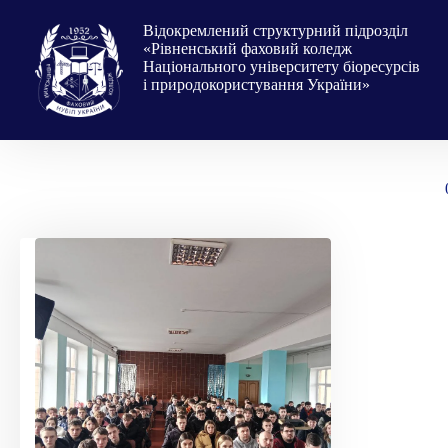
Перейти
до
Відокремлений структурний підрозділ
вмісту
«Рівненський фаховий коледж
Національного університету біоресурсів
і природокористування України»