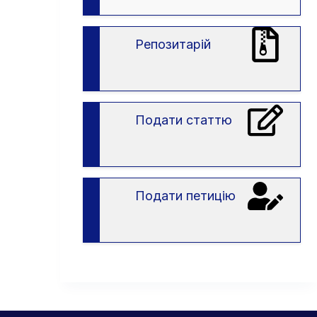
вступу
в
ЗВО
Репозитарій
Подати статтю
Подати петицію