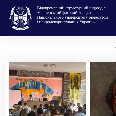
Перейти
до
Відокремлений структурний підрозділ
вмісту
«Рівненський фаховий коледж
Національного університету біоресурсів
і природокористування України»