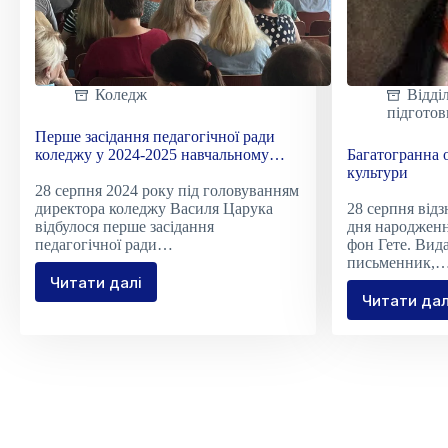
Коледж
Відді
підгото
Перше засідання педагогічної ради
коледжу у 2024-2025 навчальному
Багатогранна о
році
культури
28 серпня 2024 року під головуванням
директора коледжу Василя Царука
28 серпня відз
відбулося перше засідання
дня народжен
педагогічної ради…
фон Гете. Вид
письменник,
Читати далі
Перше
Читати дал
Бага
засідання
особ
педагогічної
німец
ради
куль
коледжу
у
2024-
2025
навчальному