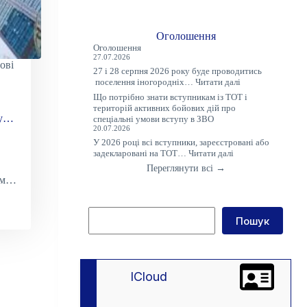
Оголошення
Оголошення
27.07.2026
ові
27 і 28 серпня 2026 року буде проводитись
:
поселення іногородніх…
Читати далі
Оголошення
Що потрібно знати вступникам із ТОТ і
територій активних бойових дій про
у
спеціальні умови вступу в ЗВО
20.07.2026
У 2026 році всі вступники, зареєстровані або
:
задекларовані на ТОТ…
Читати далі
Що
Переглянути всі →
потрібно
ом
знати
вступникам
із
Пошук
ТОТ
Пошук
і
територій
активних
бойових
дій
lCloud
про
спеціальні
умови