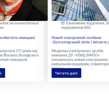
лення загальноосвітньої
Економічне відділення
,
Н
вки
надходження БІЦ
собистість німецької
Новий електронний посібник
«Бухгалтерський облік і звітність 
комерційних банках»
начається 275 років від
Медіатека електронних засобів
ня Йоганна Вольфганга
навчання ДУ «НМЦ ВФПО»
атний німецький
поповнилась новим електронним
…
навчальним виданням, співавтор
якого є…
і
Читати далі
тогранна
Новий
истість
електронний
ької
посібник
тури
«Бухгалтерський
облік
і
звітність
у