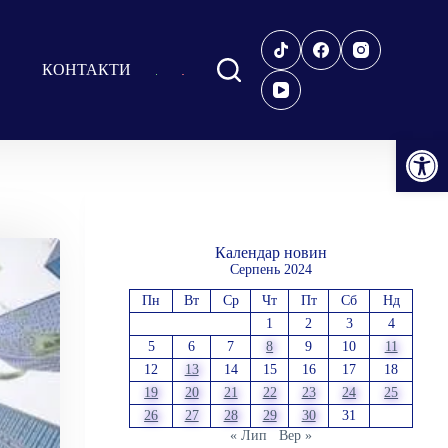
КОНТАКТИ
Відкрити Панель інструментів
Календар новин
Серпень 2024
Пн
Вт
Ср
Чт
Пт
Сб
Нд
1
2
3
4
5
6
7
8
9
10
11
12
13
14
15
16
17
18
19
20
21
22
23
24
25
26
27
28
29
30
31
« Лип
Вер »