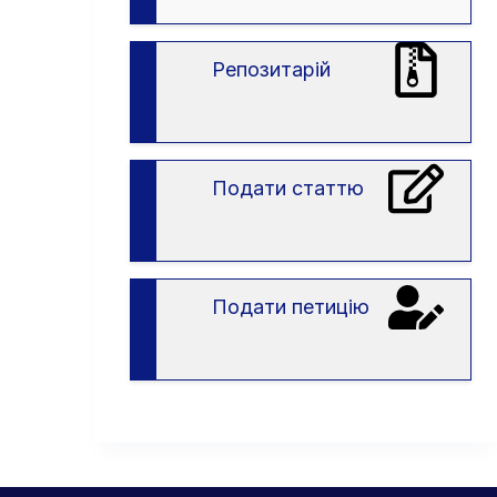
вступу
в
ЗВО
Репозитарій
Подати статтю
Подати петицію