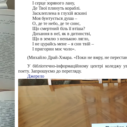
І серце зоряного лану,
Де Твої плинуть кораблі.
Засклеплена в глухій яскині
Моя бунтується душа –
О, де те небо, де те синє,
Що смертний біль її втіша?
Дихання в неї, як в дитинстві,
Що в землю з ненькою лягло,
І не цурайсь мене – я син твій –
І пригорни моє чоло».
(Михайло Драй-Хмара. «Поки не вмру, не перест
У бібліотечно-інформаційному центрі коледжу ув
поету. Запрошуємо до перегляду.
Джерело