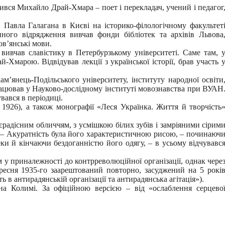
ився Михайло Драй-Хмара – поет і перекладач, учений і педагог
 Павла Галагана в Києві на історико-філологічному факультет
нного відрядження вивчав фонди бібліотек та архівів Львова
ов’янські мови.
вивчав славістику в Петербурзькому університеті. Саме там, 
Хмарою. Відвідував лекції з української історії, брав участь 
м’янець-Подільського університету, інституту народної освіти
рацював у Науково-дослідному інституті мовознавства при ВУАН
вався в періодиці.
1926), а також монографії «Леся Українка. Життя й творчість
єрадісним обличчям, з усмішкою білих зубів і замріяними сірим
. – Акуратність була його характеристичною рисою, – починаюч
еки й кінчаючи бездоганністю його одягу, – в усьому відчувавс
 у приналежності до контрреволюційної організації, однак чере
ересня 1935-го заарештований повторно, засуджений на 5 рокі
ь в антирадянській організації та антирадянська агітація»).
а Колимі. За офіційною версією – від «ослаблення серцево