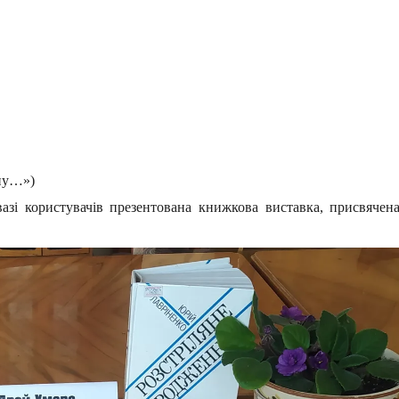
ану…»)
азі користувачів презентована книжкова виставка, присвячен