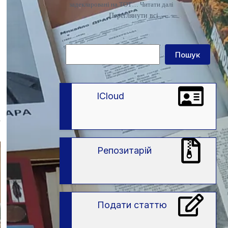
:
задекларовані на ТОТ…
Читати далі
Що
Переглянути всі →
потрібно
знати
вступникам
із
Пошук
ТОТ
Пошук
і
територій
активних
бойових
дій
lCloud
про
спеціальні
умови
а
вступу
в
ЗВО
Репозитарій
Подати статтю